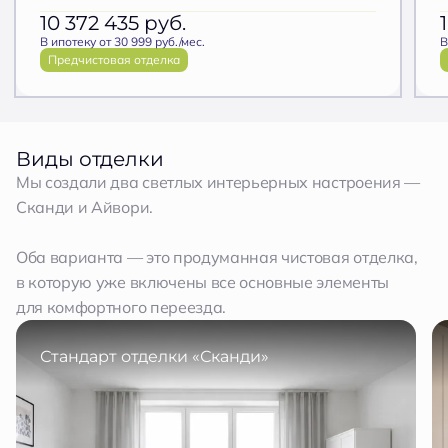
10 372 435
руб.
В ипотеку от 30 999 руб./мес.
В
Предчистовая отделка
Виды отделки
Мы создали два светлых интерьерных настроения —
Сканди и Айвори.
Оба варианта — это продуманная чистовая отделка,
в которую уже включены все основные элементы
для комфортного переезда.
Стандарт отделки «Сканди»