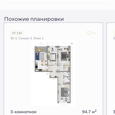
Похожие планировки
№ 130
30-2, Секция 3, Этаж 1
3
2
3-комнатная
94.7 м