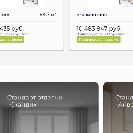
2
тная
94.7 м
3-комнатная
 435
руб.
10 483 847
руб.
т 30 999 руб./мес.
В ипотеку от 31 332 руб./мес.
овая отделка
Предчистовая отделка
Стандарт отделки
Станд
«Сканди»
«Айв