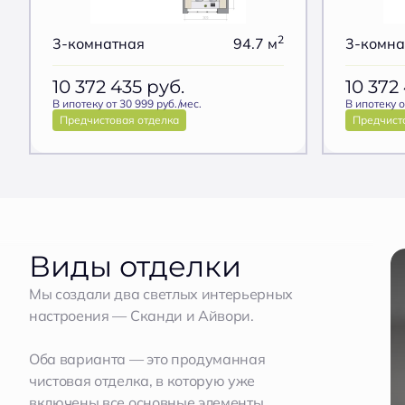
2
3-комнатная
94.7 м
3-комна
10 372 435
руб.
10 372
В ипотеку от 30 999 руб./мес.
В ипотеку о
Предчистовая отделка
Предчист
Виды отделки
Мы создали два светлых интерьерных
настроения — Сканди и Айвори.
Оба варианта — это продуманная
чистовая отделка, в которую уже
включены все основные элементы