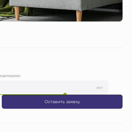
редитования
лет
Оставить заявку