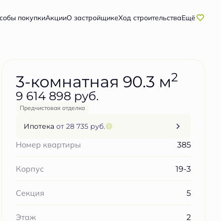
Забронировать бесплатно
собы покупки
Акции
О застройщике
Ход строительства
Ещё
2
3-комнатная 90.3 м
9 614 898 руб.
Предчистовая отделка
Ипотека
от 28 735 руб.
385
Номер квартиры
19-3
Корпус
5
Секция
2
Этаж