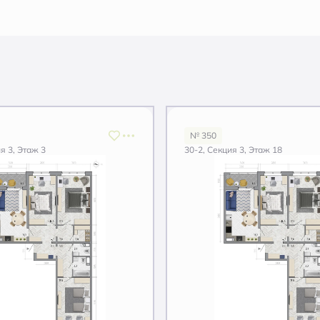
№ 350
я 3, Этаж 3
30-2, Секция 3, Этаж 18