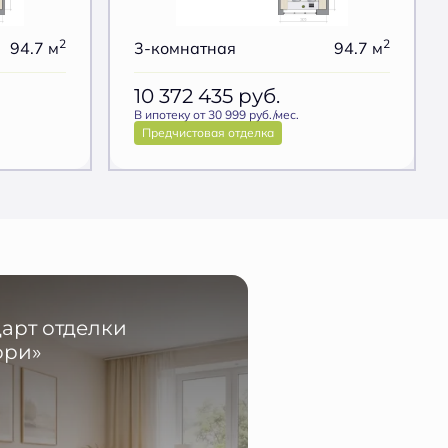
2
2
94.7 м
3-комнатная
94.7 м
10 372 435
руб.
В ипотеку от 30 999 руб./мес.
Предчистовая отделка
арт отделки
ори»