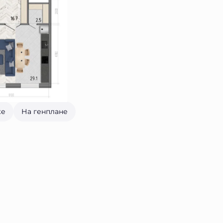
же
На генплане