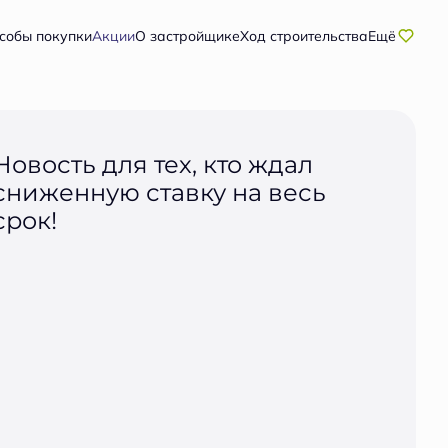
собы покупки
Акции
О застройщике
Ход строительства
Ещё
Новость для тех, кто ждал
сниженную ставку на весь
срок!