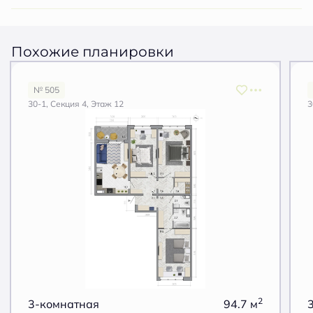
Похожие планировки
№ 505
30-1, Секция 4, Этаж 12
3
2
3-комнатная
94.7 м