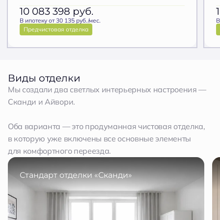
10 083 398
руб.
В ипотеку от 30 135 руб./мес.
В
Предчистовая отделка
Виды отделки
Мы создали два светлых интерьерных настроения —
Сканди и Айвори.
Оба варианта — это продуманная чистовая отделка,
в которую уже включены все основные элементы
для комфортного переезда.
Стандарт отделки «Сканди»