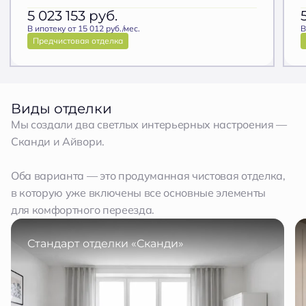
5 023 153
руб.
В ипотеку от 15 012 руб./мес.
В
Предчистовая отделка
Виды отделки
Мы создали два светлых интерьерных настроения —
Сканди и Айвори.
Оба варианта — это продуманная чистовая отделка,
в которую уже включены все основные элементы
для комфортного переезда.
Стандарт отделки «Сканди»