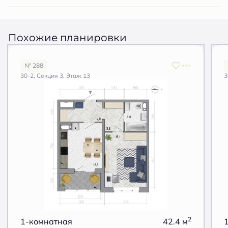
Похожие планировки
№ 288
30-2, Секция 3, Этаж 13
3
2
1-комнатная
42.4 м