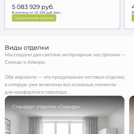
5 083 929
руб.
В ипотеку от 15 194 руб./мес.
В
Предчистовая отделка
Виды отделки
Мы создали два светлых интерьерных настроения —
Сканди и Айвори.
Оба варианта — это продуманная чистовая отделка,
в которую уже включены все основные элементы
для комфортного переезда.
Стандарт отделки «Сканди»