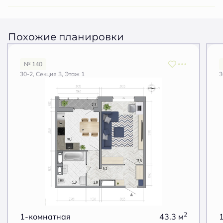
Похожие планировки
№ 140
30-2, Секция 3, Этаж 1
3
2
1-комнатная
43.3 м