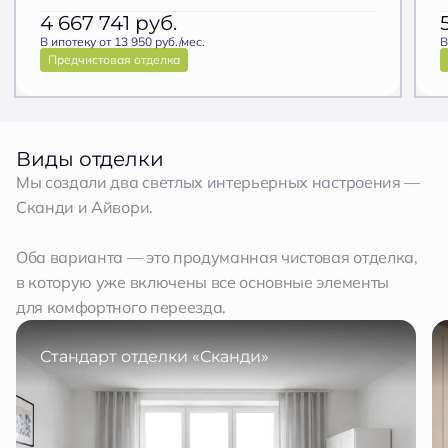
4 667 741
руб.
В ипотеку от 13 950 руб./мес.
В
Предчистовая отделка
Виды отделки
Мы создали два светлых интерьерных настроения —
Сканди и Айвори.
Оба варианта — это продуманная чистовая отделка,
в которую уже включены все основные элементы
для комфортного переезда.
Стандарт отделки «Сканди»