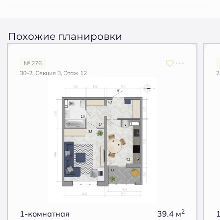
Похожие планировки
№ 276
30-2, Секция 3, Этаж 12
2
2
1-комнатная
39.4 м