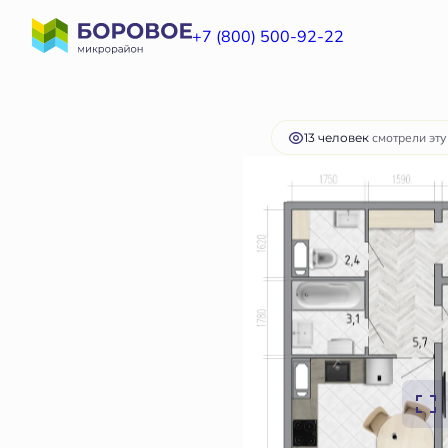
2
1-комнатная
46.9 м
5 318 886 руб.
+7 (800) 500-92-22
Ипотека
13 человек
смотрели эту