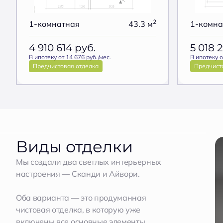
2
1-комнатная
43.3 м
1-комна
4 910 614
руб.
5 018 
В ипотеку от 14 676 руб./мес.
В ипотеку о
Предчистовая отделка
Предчист
Виды отделки
Мы создали два светлых интерьерных
настроения — Сканди и Айвори.
Оба варианта — это продуманная
чистовая отделка, в которую уже
включены все основные элементы