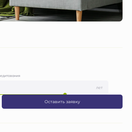
редитования
лет
Оставить заявку