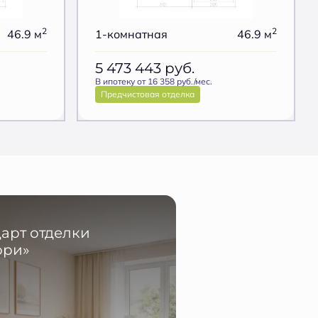
2
2
46.9 м
1-комнатная
46.9 м
5 473 443
руб.
В ипотеку от 16 358 руб./мес.
Предчистовая отделка
арт отделки
ори»