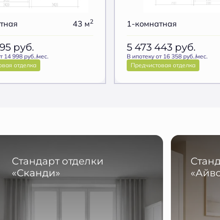
2
тная
43 м
1-комнатная
295
руб.
5 473 443
руб.
т 14 998 руб./мес.
В ипотеку от 16 358 руб./мес.
овая отделка
Предчистовая отделка
Стандарт отделки
Станд
«Сканди»
«Айв