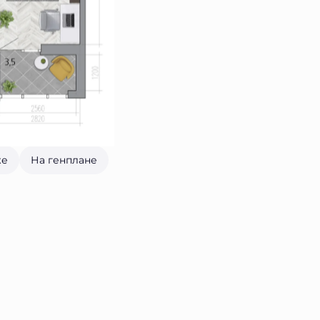
же
На генплане