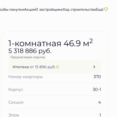
Забронировать бесплатно
собы покупки
Акции
О застройщике
Ход строительства
Ещё
2
1-комнатная 46.9 м
5 318 886 руб.
Предчистовая отделка
Ипотека
от 15 896 руб.
370
Номер квартиры
30-1
Корпус
4
Секция
1
Этаж