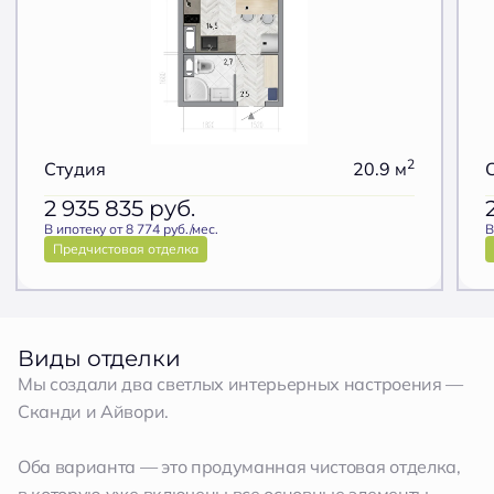
2
Студия
20.9 м
2 935 835
руб.
В ипотеку от 8 774 руб./мес.
В
Предчистовая отделка
Виды отделки
Мы создали два светлых интерьерных настроения —
Сканди и Айвори.
Оба варианта — это продуманная чистовая отделка,