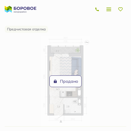
2
Студия
21.1 м
Цена по запросу
Предчистовая отделка
Продано