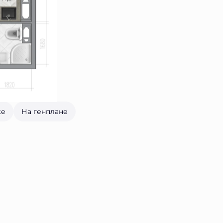
же
На генплане