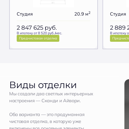
2
Студия
20.9 м
Студия
2 847 625
руб.
2 889 
В ипотеку от 8 520 руб./мес.
В ипотеку о
Предчистовая отделка
Предчист
Виды отделки
Мы создали два светлых интерьерных
настроения — Сканди и Айвори.
Оба варианта — это продуманная
чистовая отделка, в которую уже
включены все основные элементы