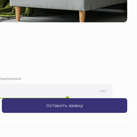
редитования
лет
Оставить заявку