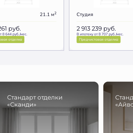
2
21.1 м
Студия
261
руб.
2 913 239
руб.
т 8 644 руб./мес.
В ипотеку от 8 707 руб./мес.
овая отделка
Предчистовая отделка
Стандарт отделки
Станд
«Сканди»
«Айв