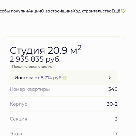
Забронировать бесплатно
собы покупки
Акции
О застройщике
Ход строительства
Ещё
2
Студия 20.9 м
2 935 835 руб.
Предчистовая отделка
Ипотека
от 8 774 руб.
346
Номер квартиры
30-2
Корпус
3
Секция
17
Этаж