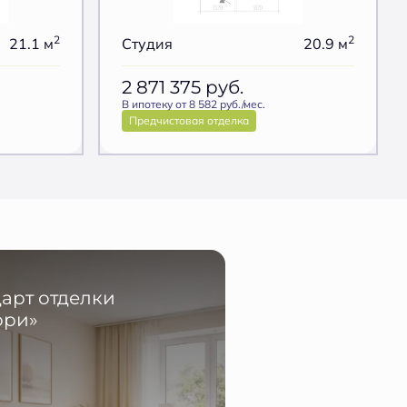
2
2
21.1 м
Студия
20.9 м
2 871 375
руб.
В ипотеку от 8 582 руб./мес.
Предчистовая отделка
арт отделки
ори»