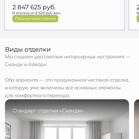
2 847 625
руб.
В ипотеку от 8 520 руб./мес.
В
Предчистовая отделка
Виды отделки
Мы создали два светлых интерьерных настроения —
Сканди и Айвори.
Оба варианта — это продуманная чистовая отделка,
в которую уже включены все основные элементы
для комфортного переезда.
Стандарт отделки «Сканди»