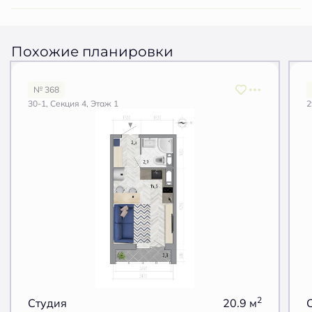
Похожие планировки
№ 368
30-1, Секция 4, Этаж 1
2
2
Студия
20.9 м