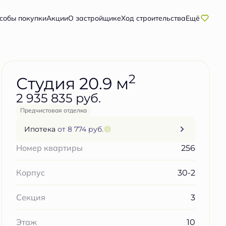
Забронировать бесплатно
собы покупки
Акции
О застройщике
Ход строительства
Ещё
2
Студия 20.9 м
2 935 835 руб.
Предчистовая отделка
Ипотека
от 8 774 руб.
256
Номер квартиры
30-2
Корпус
3
Секция
10
Этаж