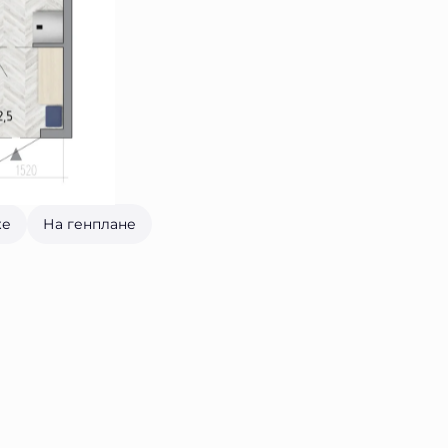
же
На генплане