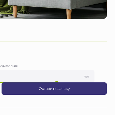
редитования
лет
Оставить заявку