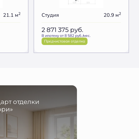
2
2
21.1 м
Студия
20.9 м
2 871 375
руб.
В ипотеку от 8 582 руб./мес.
Предчистовая отделка
арт отделки
ори»