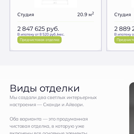
2
Студия
20.9 м
Студия
2 847 625
руб.
2 889 
В ипотеку от 8 520 руб./мес.
В ипотеку о
Предчистовая отделка
Предчист
Виды отделки
Мы создали два светлых интерьерных
настроения — Сканди и Айвори.
Оба варианта — это продуманная
чистовая отделка, в которую уже
включены все основные элементы