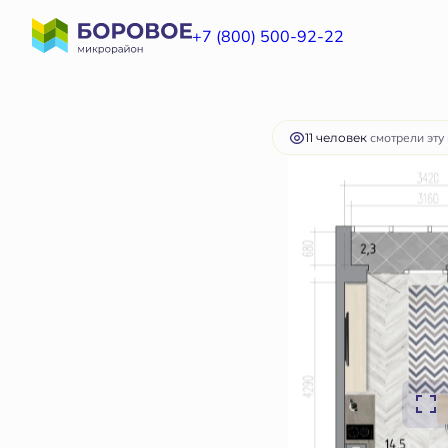
2
Студия
20.9 м
2 935 835 руб.
+7 (800) 500-92-22
Ипотека
от 8 774
11 человек
смотрели эту 