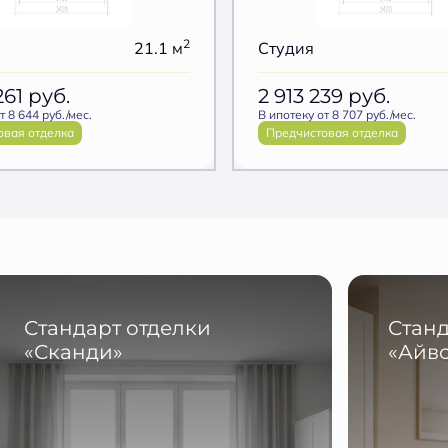
2
21.1 м
Студия
261
руб.
2 913 239
руб.
т 8 644 руб./мес.
В ипотеку от 8 707 руб./мес.
овая отделка
Предчистовая отделка
Стандарт отделки
Станд
«Сканди»
«Айв