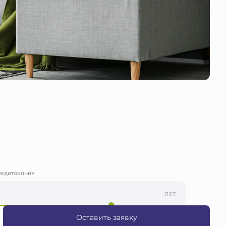
редитования
лет
Оставить заявку