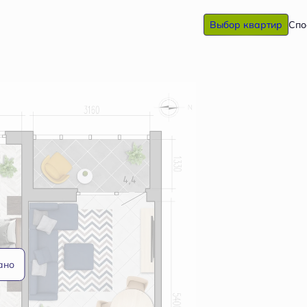
Выбор квартир
Спо
ано