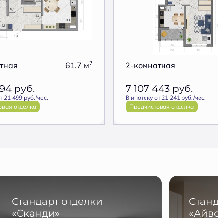
2
тная
61.7 м
2-комнатная
494
руб.
7 107 443
руб.
т 21 499 руб./мес.
В ипотеку от 21 241 руб./мес.
овая отделка
Предчистовая отделка
Стандарт отделки
Станд
«Сканди»
«Айв