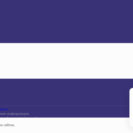
ости
акая информация,
ся публичной офертой,
ской Федерации.
ым сайтом,