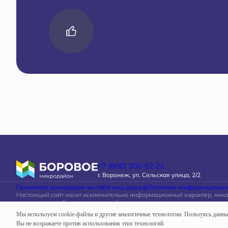
+7 (800) 500-92-22
г. Воронеж, ул. Сельская улица, 2/2
Проектная декларация на сайте наш.дом.рф
Политика конфиденциальн
Настоящий сайт носит исключительно информационный характер, ник
материалы, опубликованные на нём, ни при каких условиях не являют
определяемой положениями статьи 437 Гражданского кодекса Россий
Мы используем cookie-файлы и другие аналогичные технологии. Пользуясь данн
Вы не возражаете против использования этих технологий.