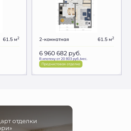
2
2
61.5 м
2-комнатная
61.5 м
6 960 682
руб.
В ипотеку от 20 803 руб./мес.
Предчистовая отделка
арт отделки
ори»