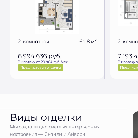
2
2-комнатная
61.8 м
2-комна
6 994 636
руб.
7 193 
В ипотеку от 20 904 руб./мес.
В ипотеку о
Предчистовая отделка
Предчист
Виды отделки
Мы создали два светлых интерьерных
настроения — Сканди и Айвори.