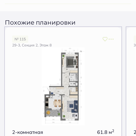
Похожие планировки
№ 115
29-3, Секция 2, Этаж 8
3
2
2-комнатная
61.8 м