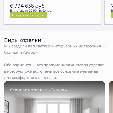
6 994 636
руб.
В ипотеку от 20 904 руб./мес.
В
Предчистовая отделка
Виды отделки
Мы создали два светлых интерьерных настроения —
Сканди и Айвори.
Оба варианта — это продуманная чистовая отделка,
в которую уже включены все основные элементы
для комфортного переезда.
Стандарт отделки «Сканди»