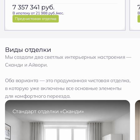
7 357 341
руб.
В ипотеку от 21 988 руб./мес.
В
Предчистовая отделка
Виды отделки
Мы создали два светлых интерьерных настроения —
Сканди и Айвори.
Оба варианта — это продуманная чистовая отделка,
в которую уже включены все основные элементы
для комфортного переезда.
Стандарт отделки «Сканди»