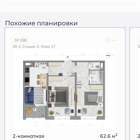
Похожие планировки
№ 338
30-2, Секция 3, Этаж 17
3
2
2-комнатная
62.6 м