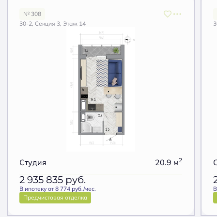
№ 308
30-2, Секция 3, Этаж 14
3
2
Студия
20.9 м
2 935 835
руб.
В ипотеку от 8 774 руб./мес.
В
Предчистовая отделка