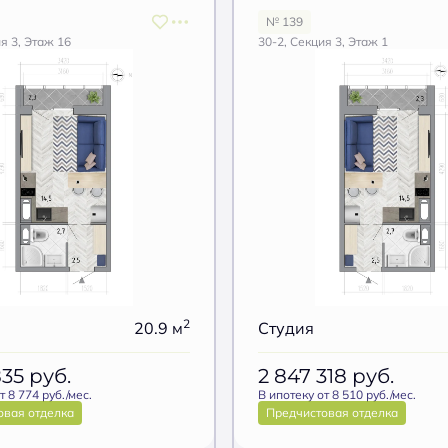
№ 139
я 3, Этаж 16
30-2, Секция 3, Этаж 1
2
20.9 м
Студия
835
руб.
2 847 318
руб.
т 8 774 руб./мес.
В ипотеку от 8 510 руб./мес.
овая отделка
Предчистовая отделка