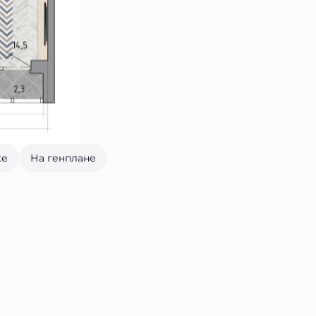
же
На генплане