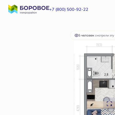
2
Студия
21.1 м
2 874 875 руб.
+7 (800) 500-92-22
Ипотека
от 8 601 
5 человек
смотрели эту 