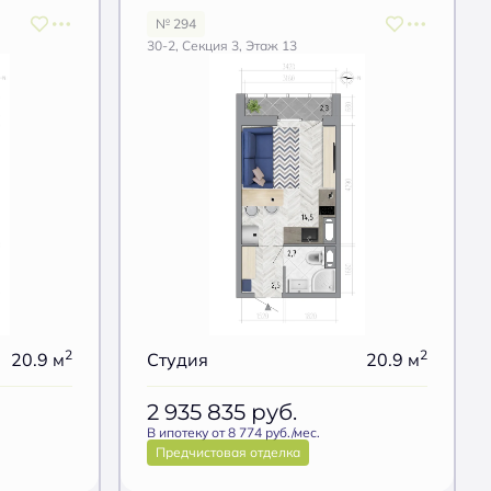
№ 294
30-2, Секция 3, Этаж 13
2
2
20.9 м
Студия
20.9 м
2 935 835
руб.
В ипотеку от 8 774 руб./мес.
Предчистовая отделка