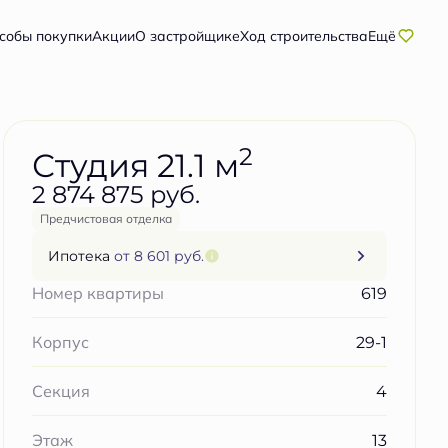
Забронировать бесплатно
собы покупки
Акции
О застройщике
Ход строительства
Ещё
2
Студия 21.1 м
2 874 875 руб.
Предчистовая отделка
Ипотека
от 8 601 руб.
619
Номер квартиры
29-1
Корпус
4
Секция
13
Этаж