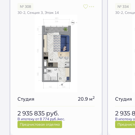
№ 308
№ 334
30-2, Секция 3, Этаж 14
30-2, Секци
2
Студия
20.9 м
Студия
2 935 835
руб.
2 935 
В ипотеку от 8 774 руб./мес.
В ипотеку о
Предчистовая отделка
Предчист