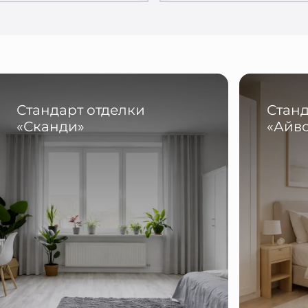
Стандарт отделки
Станд
«Сканди»
«Айв