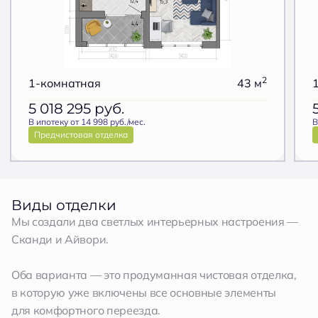
2
1-комнатная
43 м
5 018 295
руб.
В ипотеку от 14 998 руб./мес.
В
Предчистовая отделка
Виды отделки
Мы создали два светлых интерьерных настроения —
Сканди и Айвори.
Оба варианта — это продуманная чистовая отделка,
в которую уже включены все основные элементы
для комфортного переезда.