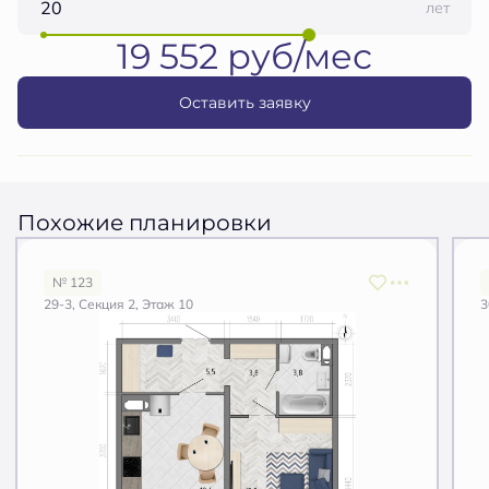
лет
19 552 руб/мес
Оставить заявку
Похожие планировки
№ 123
29-3, Секция 2, Этаж 10
3