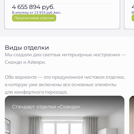
4 655 894
руб.
В ипотеку от 13 915 руб./мес.
В
Предчистовая отделка
Виды отделки
Мы создали два светлых интерьерных настроения —
Сканди и Айвори.
Оба варианта — это продуманная чистовая отделка,
в которую уже включены все основные элементы
для комфортного переезда.
Стандарт отделки «Сканди»