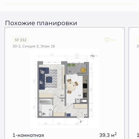
Похожие планировки
№ 332
30-2, Секция 3, Этаж 16
3
2
1-комнатная
39.3 м