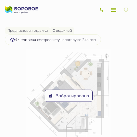
2
2-комнатная
55.6 м
Цена по запросу
Предчистовая отделка
С лоджией
4 человекa
смотрели эту квартиру за 24 часа
Забронировано