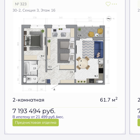
№ 323
30-2, Секция 3, Этаж 16
2
2
2-комнатная
61.7 м
7 193 494
руб.
В ипотеку от 21 499 руб./мес.
В
Предчистовая отделка