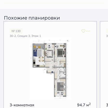
Похожие планировки
№ 130
30-2, Секция 3, Этаж 1
3
2
3-комнатная
94.7 м