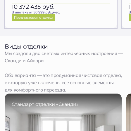
10 372 435
руб.
В ипотеку от 30 999 руб./мес.
В
Предчистовая отделка
Виды отделки
Мы создали два светлых интерьерных настроения —
Сканди и Айвори.
Оба варианта — это продуманная чистовая отделка,
в которую уже включены все основные элементы
для комфортного переезда.
Стандарт отделки «Сканди»