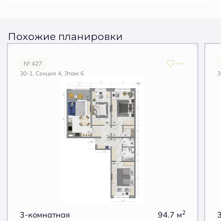
Похожие планировки
№ 427
30-1, Секция 4, Этаж 6
3
2
3-комнатная
94.7 м