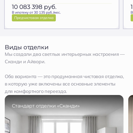
10 083 398
руб.
В ипотеку от 30 135 руб./мес.
В
Предчистовая отделка
Виды отделки
Мы создали два светлых интерьерных настроения —
Сканди и Айвори.
Оба варианта — это продуманная чистовая отделка,
в которую уже включены все основные элементы
для комфортного переезда.
Стандарт отделки «Сканди»