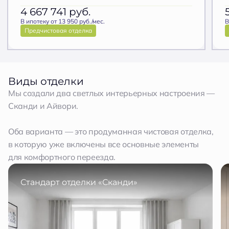
4 667 741
руб.
В ипотеку от 13 950 руб./мес.
В
Предчистовая отделка
Виды отделки
Мы создали два светлых интерьерных настроения —
Сканди и Айвори.
Оба варианта — это продуманная чистовая отделка,
в которую уже включены все основные элементы
для комфортного переезда.
Стандарт отделки «Сканди»