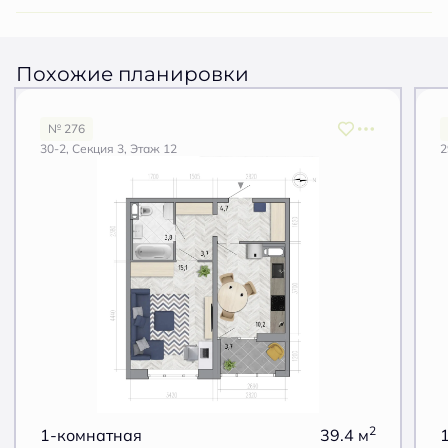
Похожие планировки
№ 276
30-2, Секция 3, Этаж 12
2
2
1-комнатная
39.4 м