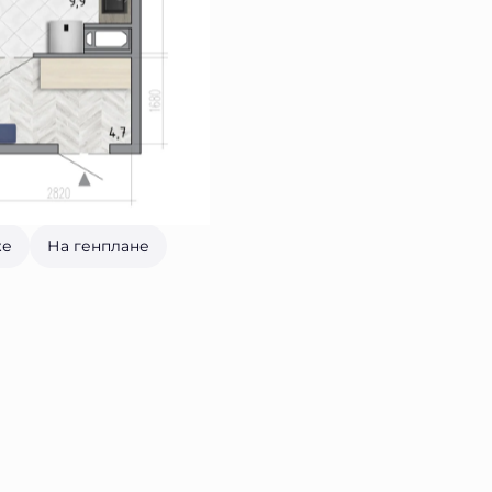
же
На генплане