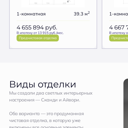
2
1-комнатная
39.3 м
1-комна
4 655 894
руб.
4 667 
В ипотеку от 13 915 руб./мес.
В ипотеку о
Предчистовая отделка
Предчист
Виды отделки
Мы создали два светлых интерьерных
настроения — Сканди и Айвори.
Оба варианта — это продуманная
чистовая отделка, в которую уже
включены все основные элементы