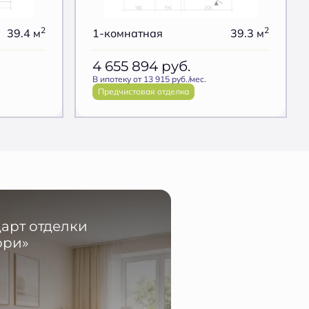
2
2
39.4 м
1-комнатная
39.3 м
4 655 894
руб.
В ипотеку от 13 915 руб./мес.
Предчистовая отделка
арт отделки
ори»