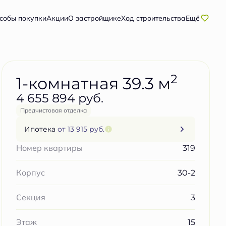
Забронировать бесплатно
собы покупки
Акции
О застройщике
Ход строительства
Ещё
2
1-комнатная 39.3 м
4 655 894 руб.
Предчистовая отделка
Ипотека
от 13 915 руб.
319
Номер квартиры
30-2
Корпус
3
Секция
15
Этаж