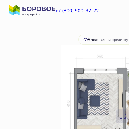
2
1-комнатная
39.3 м
4 655 894 руб.
+7 (800) 500-92-22
Ипотек
8 человек
смотрели эту 