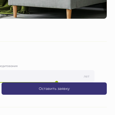
редитования
лет
Оставить заявку