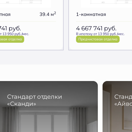
2
тная
39.4 м
1-комнатная
741
руб.
4 667 741
руб.
т 13 950 руб./мес.
В ипотеку от 13 950 руб./мес.
овая отделка
Предчистовая отделка
Стандарт отделки
Станд
«Сканди»
«Айв