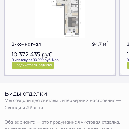
2
3-комнатная
94.7 м
10 372 435
руб.
В ипотеку от 30 999 руб./мес.
В
Предчистовая отделка
Виды отделки
Мы создали два светлых интерьерных настроения —
Сканди и Айвори.
Оба варианта — это продуманная чистовая отделка,