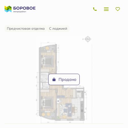
2
3-комнатная
90.2 м
Цена по запросу
Предчистовая отделка
С лоджией
Продано