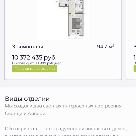
2
3-комнатная
94.7 м
10 372 435
руб.
В ипотеку от 30 999 руб./мес.
В
Предчистовая отделка
Виды отделки
Мы создали два светлых интерьерных настроения —
Сканди и Айвори.
Оба варианта — это продуманная чистовая отделка,