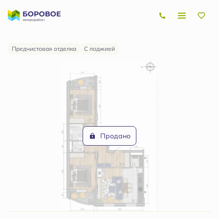
2
3-комнатная
90.2 м
Цена по запросу
Предчистовая отделка
С лоджией
Продано