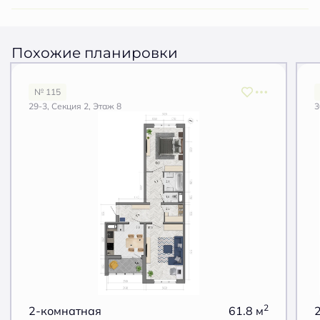
Похожие планировки
№ 115
29-3, Секция 2, Этаж 8
3
2
2-комнатная
61.8 м