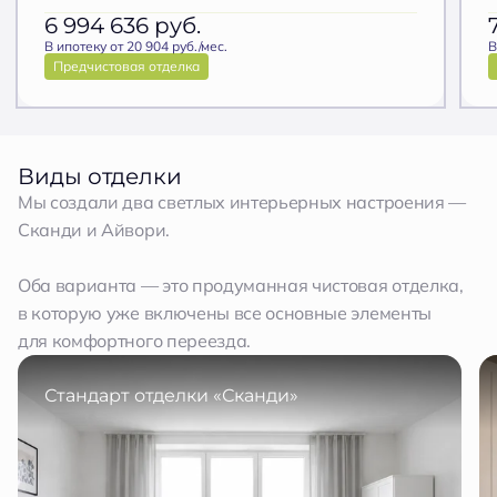
6 994 636
руб.
В ипотеку от 20 904 руб./мес.
В
Предчистовая отделка
Виды отделки
Мы создали два светлых интерьерных настроения —
Сканди и Айвори.
Оба варианта — это продуманная чистовая отделка,
в которую уже включены все основные элементы
для комфортного переезда.
Стандарт отделки «Сканди»