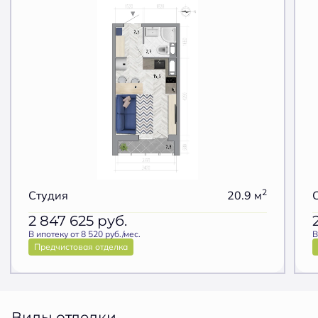
2
Студия
20.9 м
2 847 625
руб.
В ипотеку от 8 520 руб./мес.
В
Предчистовая отделка
Виды отделки