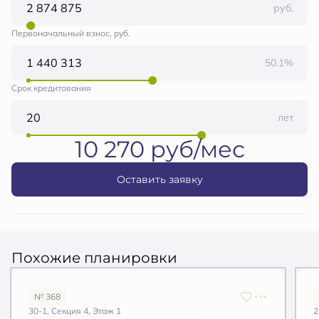
руб.
Первоначальный взнос, руб.
50.1%
Срок кредитования
лет
10 270 руб/мес
Оставить заявку
Похожие планировки
№ 368
30-1, Секция 4, Этаж 1
2