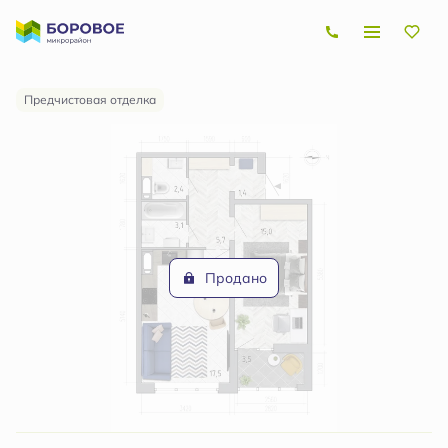
2
1-комнатная
46.9 м
Цена по запросу
Предчистовая отделка
Продано