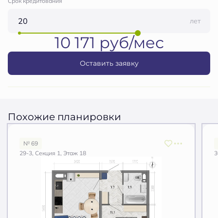
Срок кредитования
лет
10 171 руб/мес
Оставить заявку
Похожие планировки
№ 69
29-3, Секция 1, Этаж 18
3