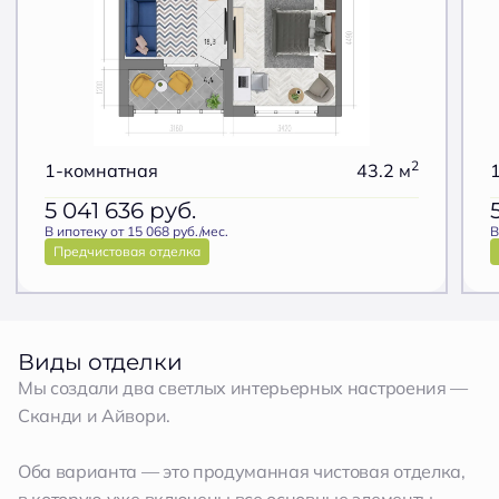
2
1-комнатная
43.2 м
5 041 636
руб.
В ипотеку от 15 068 руб./мес.
В
Предчистовая отделка
Виды отделки
Мы создали два светлых интерьерных настроения —
Сканди и Айвори.
Оба варианта — это продуманная чистовая отделка,