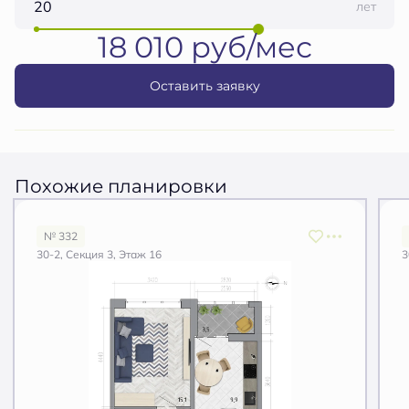
лет
18 010 руб/мес
Оставить заявку
Похожие планировки
№ 332
30-2, Секция 3, Этаж 16
3