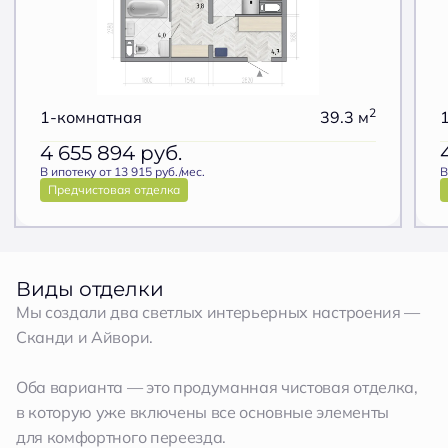
2
1-комнатная
39.3 м
4 655 894
руб.
В ипотеку от 13 915 руб./мес.
В
Предчистовая отделка
Виды отделки
Мы создали два светлых интерьерных настроения —
Сканди и Айвори.
Оба варианта — это продуманная чистовая отделка,
в которую уже включены все основные элементы
для комфортного переезда.