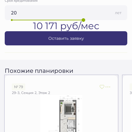
Срок кредитования
лет
10 171 руб/мес
Оставить заявку
Похожие планировки
№ 79
29-3, Секция 2, Этаж 2
3