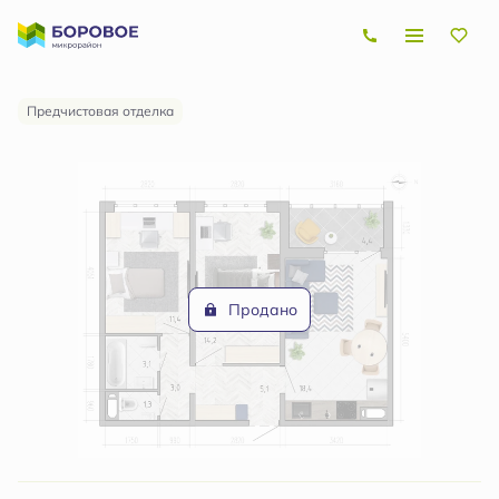
2
2-комнатная
58.7 м
Цена по запросу
Предчистовая отделка
Продано