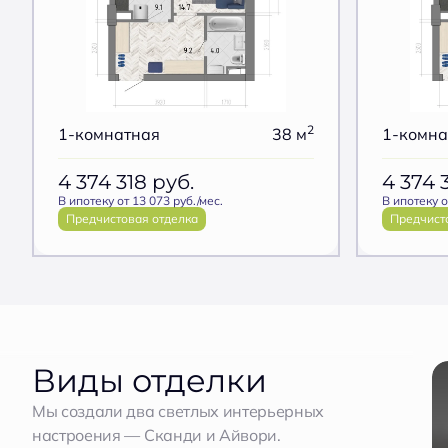
2
1-комнатная
38 м
1-комна
4 374 318
руб.
4 374 
В ипотеку от 13 073 руб./мес.
В ипотеку о
Предчистовая отделка
Предчист
Виды отделки
Мы создали два светлых интерьерных
настроения — Сканди и Айвори.