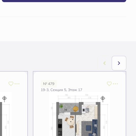
№ 479
19-3, Секция 5, Этаж 17