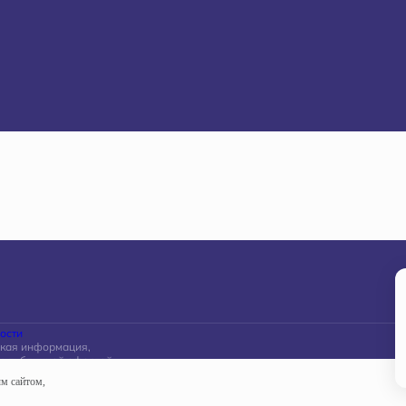
ости
акая информация,
ся публичной офертой,
ской Федерации.
ым сайтом,