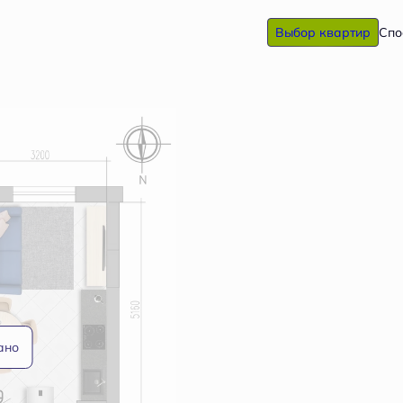
Выбор квартир
Спо
ано