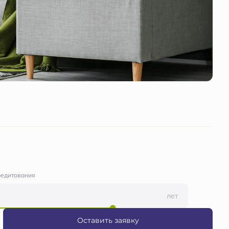
редитования
лет
Оставить заявку