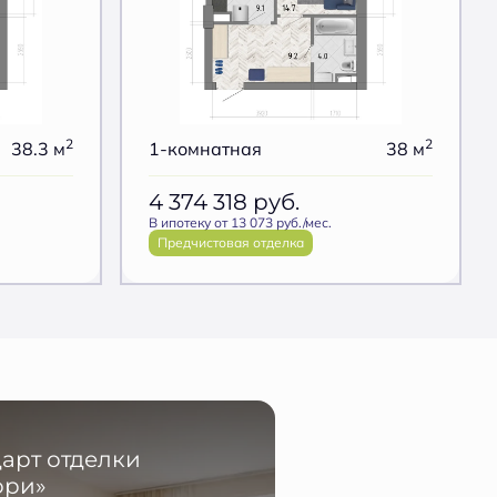
2
2
38.3 м
1-комнатная
38 м
4 374 318
руб.
В ипотеку от 13 073 руб./мес.
Предчистовая отделка
арт отделки
ори»