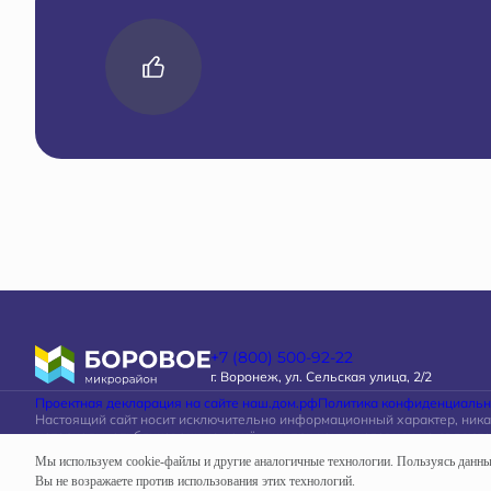
+7 (800) 500-92-22
г. Воронеж, ул. Сельская улица, 2/2
Проектная декларация на сайте наш.дом.рф
Политика конфиденциальн
Настоящий сайт носит исключительно информационный характер, ник
материалы, опубликованные на нём, ни при каких условиях не являют
определяемой положениями статьи 437 Гражданского кодекса Россий
Мы используем cookie-файлы и другие аналогичные технологии. Пользуясь данн
Вы не возражаете против использования этих технологий.