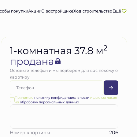
собы покупки
Акции
О застройщике
Ход строительства
Ещё
2
1-комнатная 37.8 м
продана
Оставьте телефон и мы подберем для вас похожую
квартиру
Принимаю
политику конфиденциальности
и даю согласие
на
обработку персональных данных
206
Номер квартиры