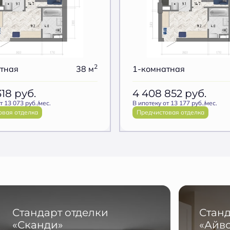
2
тная
38 м
1-комнатная
318
руб.
4 408 852
руб.
т 13 073 руб./мес.
В ипотеку от 13 177 руб./мес.
овая отделка
Предчистовая отделка
Стандарт отделки
Станд
«Сканди»
«Айв