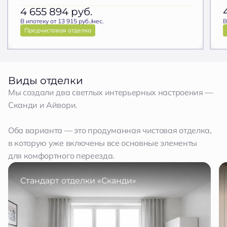
4 655 894
руб.
В ипотеку от 13 915 руб./мес.
В
Предчистовая отделка
Виды отделки
Мы создали два светлых интерьерных настроения —
Сканди и Айвори.
Оба варианта — это продуманная чистовая отделка,
в которую уже включены все основные элементы
для комфортного переезда.
Стандарт отделки «Сканди»