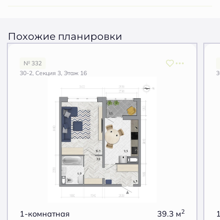
Похожие планировки
№ 332
30-2, Секция 3, Этаж 16
3
2
1-комнатная
39.3 м