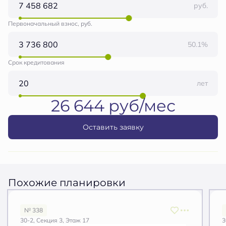
руб.
Первоначальный взнос, руб.
50.1%
Срок кредитования
лет
26 644 руб/мес
Оставить заявку
Похожие планировки
№ 338
30-2, Секция 3, Этаж 17
3