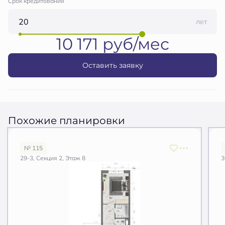
Срок кредитования
лет
10 171 руб/мес
Оставить заявку
Похожие планировки
№ 115
29-3, Секция 2, Этаж 8
3