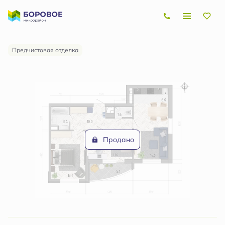
2
3-комнатная
66.3 м
Цена по запросу
Предчистовая отделка
Продано