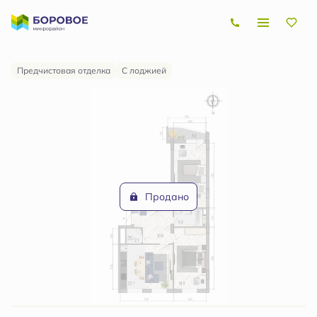
2
3-комнатная
83.5 м
Цена по запросу
Предчистовая отделка
С лоджией
Продано