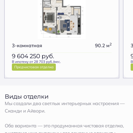
2
3-комнатная
90.2 м
9 604 250
руб.
В ипотеку от 28 703 руб./мес.
В
Предчистовая отделка
Виды отделки
Мы создали два светлых интерьерных настроения —
Сканди и Айвори.
Оба варианта — это продуманная чистовая отделка,