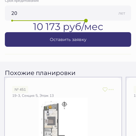
Срок кредитования
лет
10 173 руб/мес
Оставить заявку
Похожие планировки
№ 451
19-3, Секция 5, Этаж 13
1