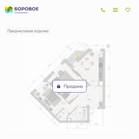
2
2-комнатная
55.8 м
Цена по запросу
Предчистовая отделка
Продано