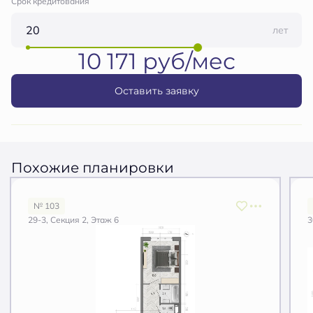
Срок кредитования
лет
10 171 руб/мес
Оставить заявку
Похожие планировки
№ 103
29-3, Секция 2, Этаж 6
3