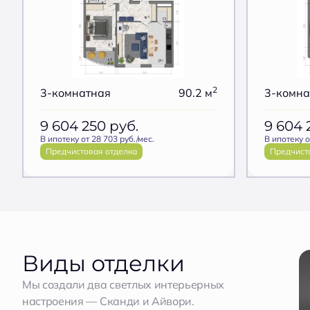
2
3-комнатная
90.2 м
3-комна
9 604 250
руб.
9 604
В ипотеку от 28 703 руб./мес.
В ипотеку о
Предчистовая отделка
Предчист
Виды отделки
Мы создали два светлых интерьерных
настроения — Сканди и Айвори.