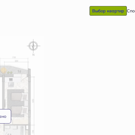
Выбор квартир
Спо
ано