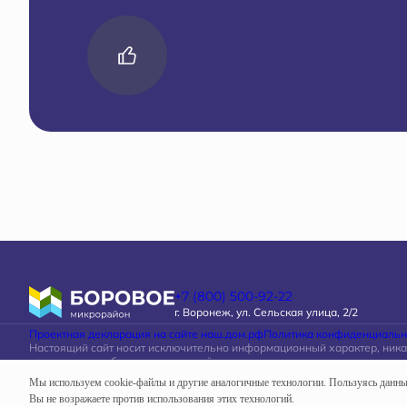
+7 (800) 500-92-22
г. Воронеж, ул. Сельская улица, 2/2
Проектная декларация на сайте наш.дом.рф
Политика конфиденциальн
Настоящий сайт носит исключительно информационный характер, ник
материалы, опубликованные на нём, ни при каких условиях не являют
определяемой положениями статьи 437 Гражданского кодекса Россий
Мы используем cookie-файлы и другие аналогичные технологии. Пользуясь данн
Вы не возражаете против использования этих технологий.