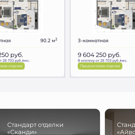
2
тная
90.2 м
3-комнатная
 250
руб.
9 604 250
руб.
т 28 703 руб./мес.
В ипотеку от 28 703 руб./мес.
овая отделка
Предчистовая отделка
Стандарт отделки
Станд
«Сканди»
«Айв