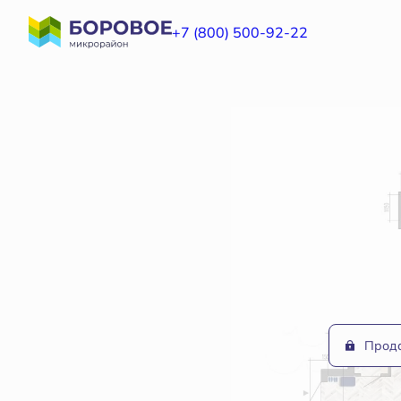
2
3-комнатная
83.6 м
Цена по запросу
+7 (800) 500-92-22
Прод