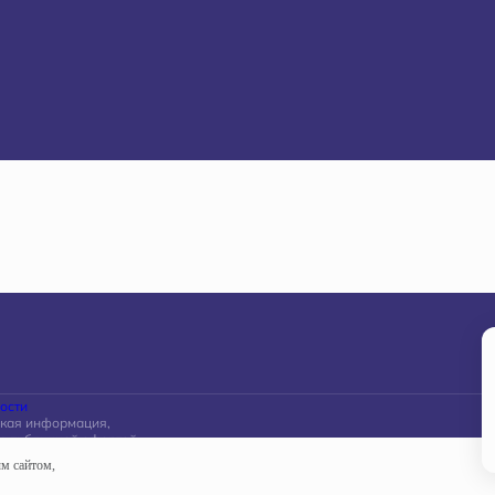
ости
акая информация,
ся публичной офертой,
ской Федерации.
ым сайтом,