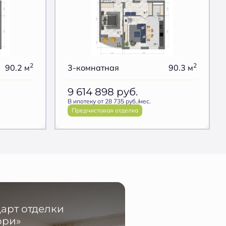
2
2
90.2 м
3-комнатная
90.3 м
9 614 898
руб.
В ипотеку от 28 735 руб./мес.
Предчистовая отделка
арт отделки
ори»