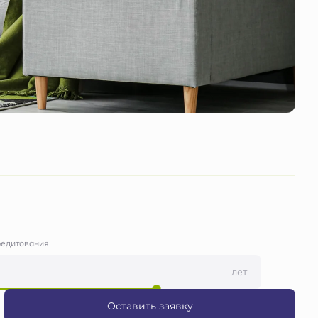
редитования
лет
Оставить заявку