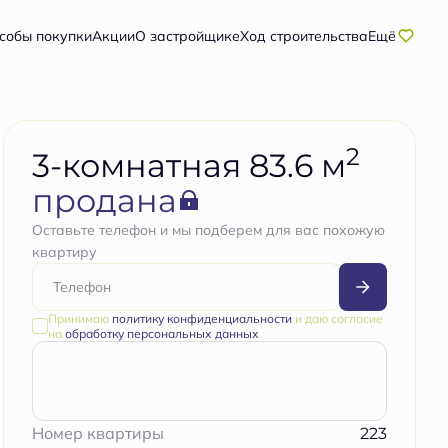
собы покупки
Акции
О застройщике
Ход строительства
Ещё
2
3-комнатная 83.6 м
продана
Оставьте телефон и мы подберем для вас похожую
квартиру
Принимаю
политику конфиденциальности
и даю согласие
на
обработку персональных данных
223
Номер квартиры