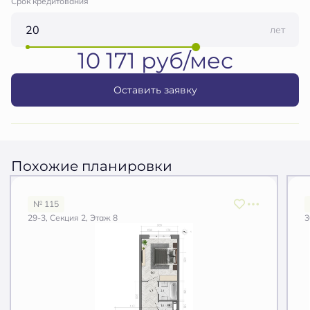
Срок кредитования
лет
10 171 руб/мес
Оставить заявку
Похожие планировки
№ 115
29-3, Секция 2, Этаж 8
3