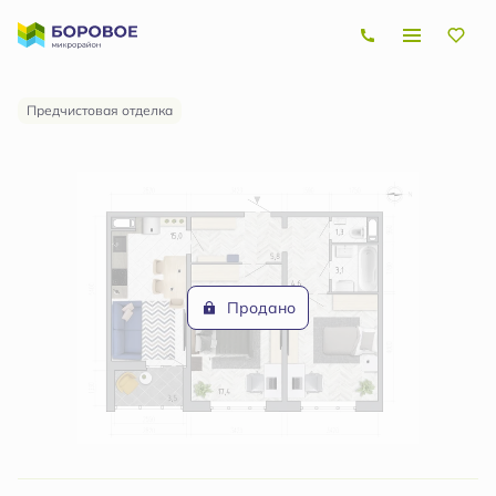
2
2-комнатная
62.6 м
Цена по запросу
Ипотека
от 21 175 руб.
Предчистовая отделка
Продано