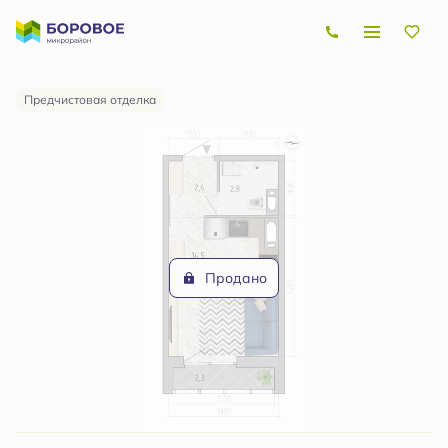
2
Студия
21.1 м
Цена по запросу
Ипотека
от 8 601 руб.
Предчистовая отделка
Продано