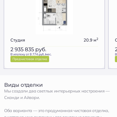
2
Студия
20.9 м
2 935 835
руб.
В ипотеку от 8 774 руб./мес.
В
Предчистовая отделка
Виды отделки
Мы создали два светлых интерьерных настроения —
Сканди и Айвори.
Оба варианта — это продуманная чистовая отделка,