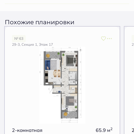
Похожие планировки
№ 63
29-3, Секция 1, Этаж 17
2
2
2-комнатная
65.9 м