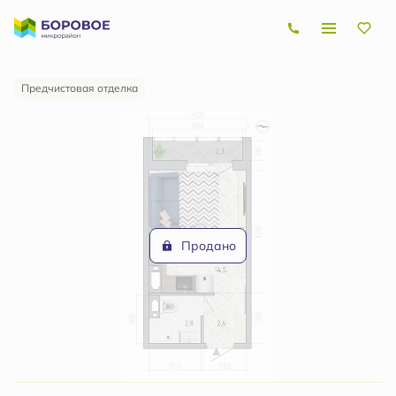
2
Студия
21.1 м
Цена по запросу
Предчистовая отделка
Продано