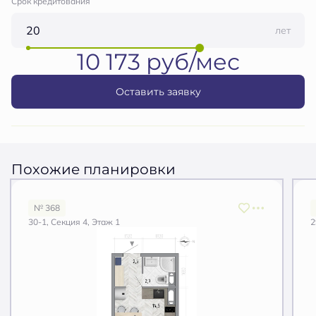
Срок кредитования
лет
10 173 руб/мес
Оставить заявку
Похожие планировки
№ 368
30-1, Секция 4, Этаж 1
2