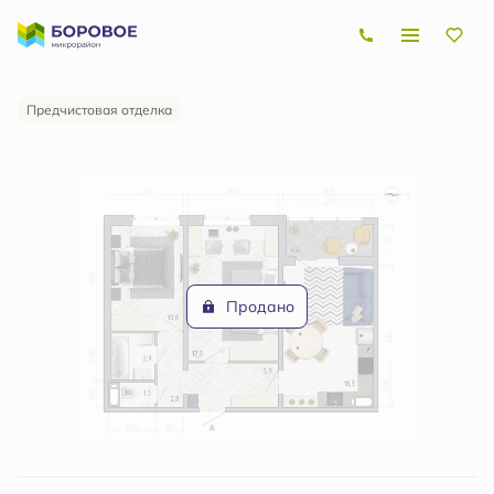
2
2-комнатная
61.7 м
Цена по запросу
Предчистовая отделка
Продано