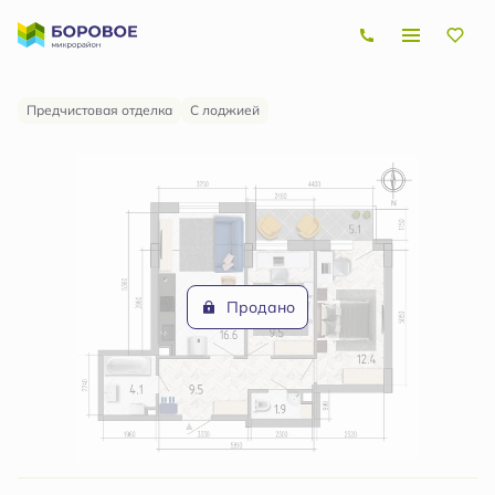
2
2-комнатная
56.5 м
Цена по запросу
Предчистовая отделка
С лоджией
Продано