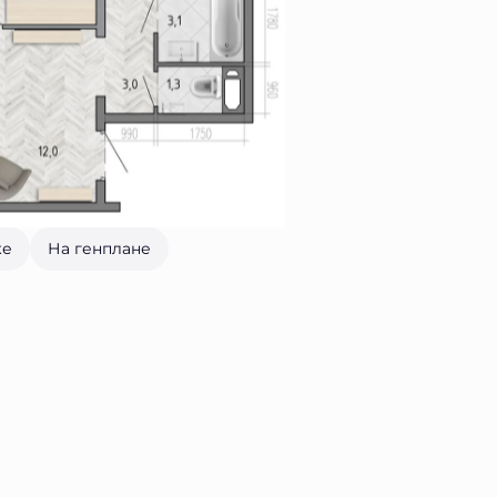
же
На генплане