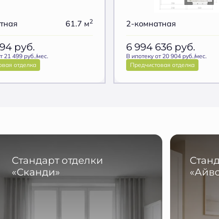
2
тная
61.7 м
2-комнатная
494
руб.
6 994 636
руб.
т 21 499 руб./мес.
В ипотеку от 20 904 руб./мес.
овая отделка
Предчистовая отделка
Стандарт отделки
Станд
«Сканди»
«Айв