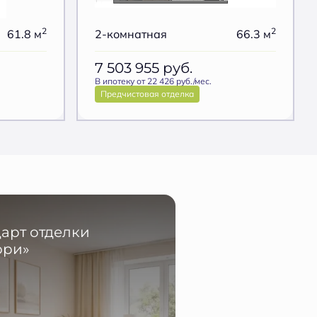
2
2
61.8 м
2-комнатная
66.3 м
7 503 955
руб.
В ипотеку от 22 426 руб./мес.
Предчистовая отделка
арт отделки
ори»