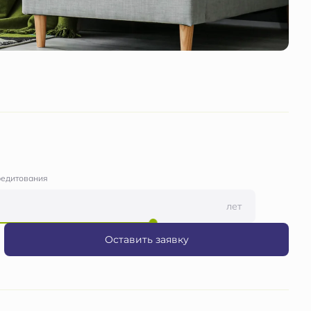
редитования
лет
Оставить заявку