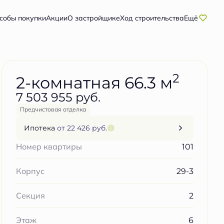
Забронировать бесплатно
собы покупки
Акции
О застройщике
Ход строительства
Ещё
2
2-комнатная 66.3 м
7 503 955 руб.
Предчистовая отделка
Ипотека
от 22 426 руб.
101
Номер квартиры
29-3
Корпус
2
Секция
6
Этаж