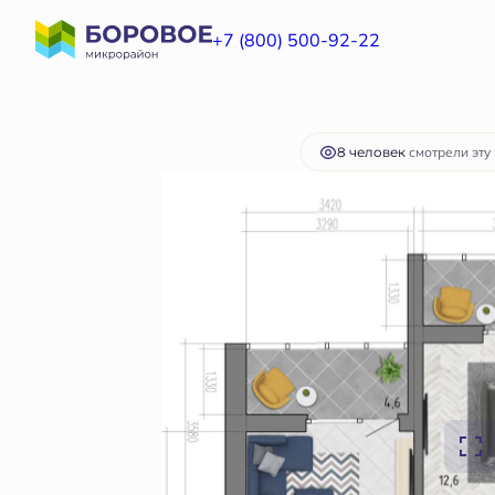
2
2-комнатная
66.3 м
7 503 955 руб.
+7 (800) 500-92-22
Ипотек
8 человек
смотрели эту 