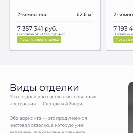
2
2-комнатная
62.6 м
2-комна
7 357 341
руб.
7 193 
В ипотеку от 21 988 руб./мес.
В ипотеку о
Предчистовая отделка
Предчист
Виды отделки
Мы создали два светлых интерьерных
настроения — Сканди и Айвори.
Оба варианта — это продуманная
чистовая отделка, в которую уже
включены все основные элементы