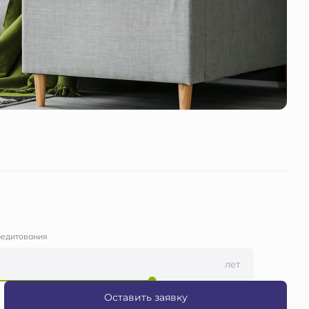
редитования
лет
Оставить заявку