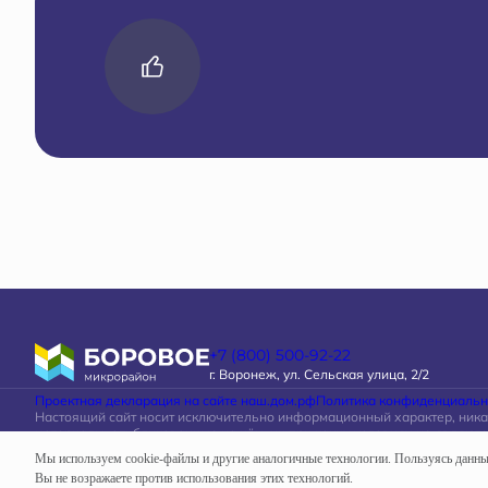
+7 (800) 500-92-22
г. Воронеж, ул. Сельская улица, 2/2
Проектная декларация на сайте наш.дом.рф
Политика конфиденциальн
Настоящий сайт носит исключительно информационный характер, ник
материалы, опубликованные на нём, ни при каких условиях не являют
определяемой положениями статьи 437 Гражданского кодекса Россий
Мы используем cookie-файлы и другие аналогичные технологии. Пользуясь данн
Вы не возражаете против использования этих технологий.