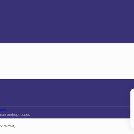
ости
акая информация,
ся публичной офертой,
ской Федерации.
ым сайтом,