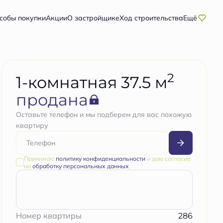
собы покупки
Акции
О застройщике
Ход строительства
Ещё
2
1-комнатная 37.5 м
продана
Оставьте телефон и мы подберем для вас похожую
квартиру
Принимаю
политику конфиденциальности
и даю согласие
на
обработку персональных данных
286
Номер квартиры