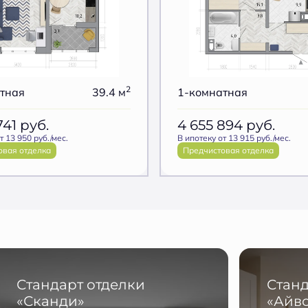
2
тная
39.4 м
1-комнатная
741
руб.
4 655 894
руб.
т 13 950 руб./мес.
В ипотеку от 13 915 руб./мес.
овая отделка
Предчистовая отделка
Стандарт отделки
Станд
«Сканди»
«Айв