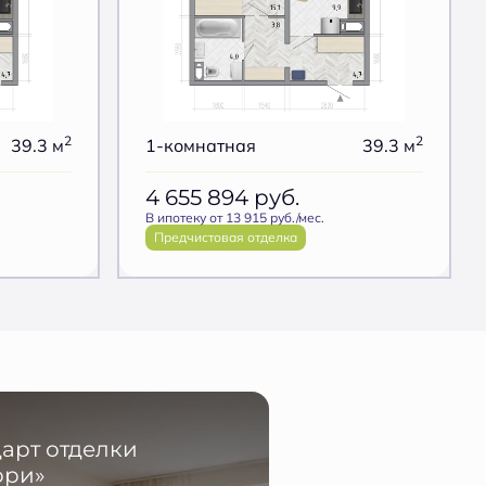
2
2
39.3 м
1-комнатная
39.3 м
4 655 894
руб.
В ипотеку от 13 915 руб./мес.
Предчистовая отделка
арт отделки
ори»