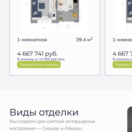
2
1-комнатная
39.4 м
1-комна
4 667 741
руб.
4 667 
В ипотеку от 13 950 руб./мес.
В ипотеку о
Предчистовая отделка
Предчист
Виды отделки
Мы создали два светлых интерьерных
настроения — Сканди и Айвори.