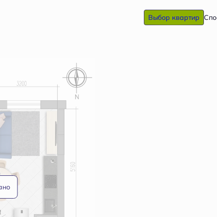
Выбор квартир
Спо
ано