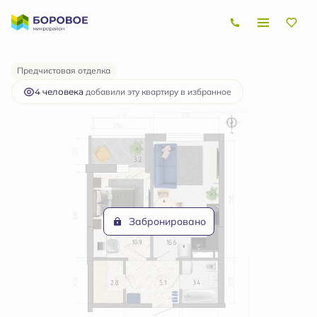
2
1-комнатная
40.4 м
5 248 836 руб.
Ипотека
от 15 687 руб.
Предчистовая отделка
4 человекa
добавили эту квартиру в избранное
Забронировано