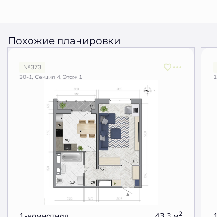
Похожие планировки
№ 373
30-1, Секция 4, Этаж 1
1
2
1-комнатная
43.3 м